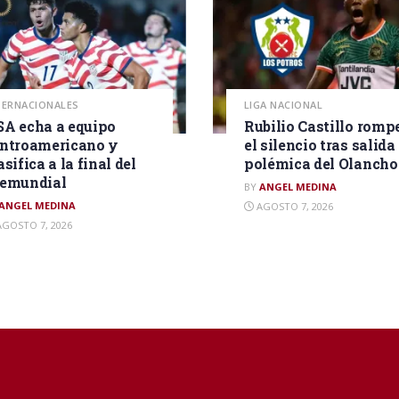
TERNACIONALES
LIGA NACIONAL
A echa a equipo
Rubilio Castillo romp
ntroamericano y
el silencio tras salida
asifica a la final del
polémica del Olancho
remundial
BY
ANGEL MEDINA
ANGEL MEDINA
AGOSTO 7, 2026
GOSTO 7, 2026