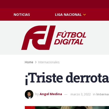
NOTICIAS
LIGA NACIONAL
Home
Internacionales
¡Triste derro
by
Angel Medina
marzo 3, 2022
in
Interna