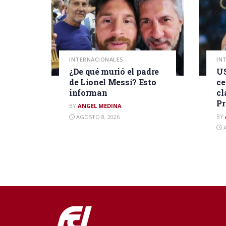
INTERNACIONALES
IN
¿De qué murió el padre
US
de Lionel Messi? Esto
ce
informan
cl
P
BY
ANGEL MEDINA
BY
AGOSTO 8, 2026
A