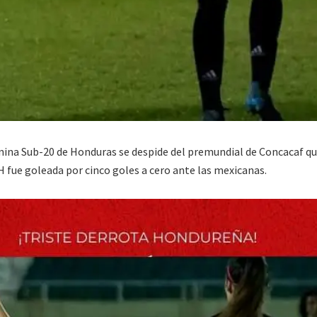
nina Sub-20 de Honduras se despide del premundial de Concacaf qu
 fue goleada por cinco goles a cero ante las mexicanas.