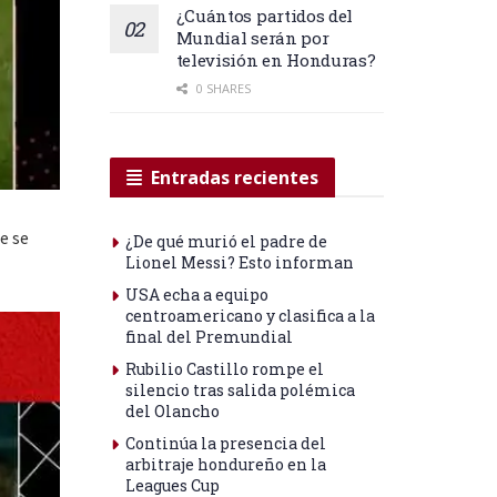
¿Cuántos partidos del
Mundial serán por
televisión en Honduras?
0 SHARES
Entradas recientes
e se
¿De qué murió el padre de
Lionel Messi? Esto informan
USA echa a equipo
centroamericano y clasifica a la
final del Premundial
Rubilio Castillo rompe el
silencio tras salida polémica
del Olancho
Continúa la presencia del
arbitraje hondureño en la
Leagues Cup