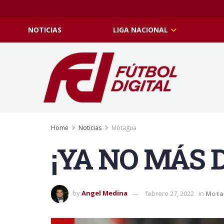
NOTICIAS
LIGA NACIONAL
Home
Noticias
Motagua
¡YA NO MÁS 
by
Angel Medina
febrero 27, 2022
in
Mota