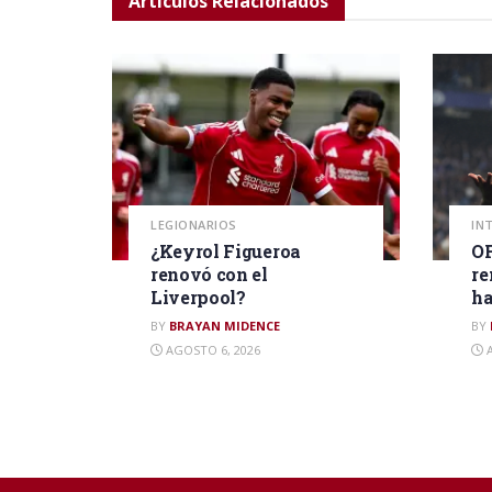
Artículos
Relacionados
LEGIONARIOS
IN
¿Keyrol Figueroa
OF
renovó con el
re
Liverpool?
ha
BY
BRAYAN MIDENCE
BY
AGOSTO 6, 2026
A