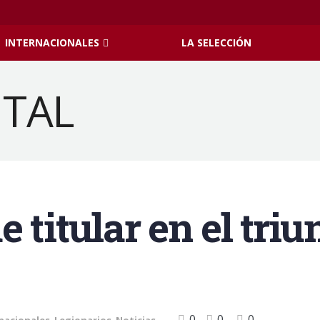
INTERNACIONALES
LA SELECCIÓN
 titular en el triun
0
0
0
nacionales
,
Legionarios
,
Noticias