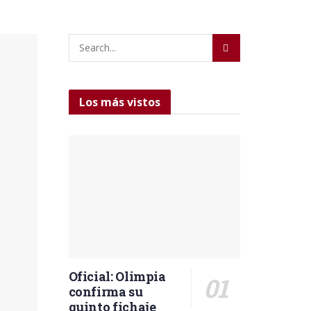
Los más vistos
Oficial: Olimpia
confirma su
quinto fichaje