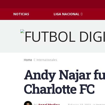
NOTICIAS
LIGA NACIONAL
Home
Internacionales
Andy Najar fue
Charlotte FC
by
Angel Medina
febrero 27, 2022
in
Inter