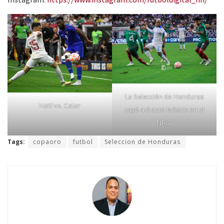
La Selección de Honduras
Haití vs. Catar
cayó 4-0 ante México en el
NRG,
Tags:
copaoro
futbol
Seleccion de Honduras