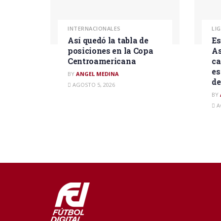
INTERNACIONALES
LI
Así quedó la tabla de
Es
posiciones en la Copa
As
Centroamericana
ca
es
BY
ANGEL MEDINA
d
AGOSTO 5, 2026
BY
A