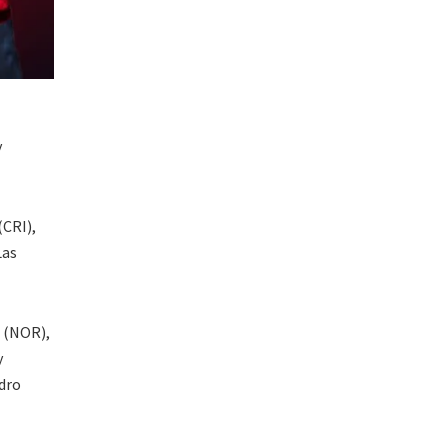
y
(CRI),
Las
d (NOR),
y
dro