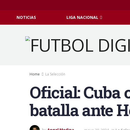
NOTICIAS
LIGA NACIONAL
Home
La Selección
Oficial: Cuba 
batalla ante 
by
Angel Medina
mayo 20, 2024
in
La Sele