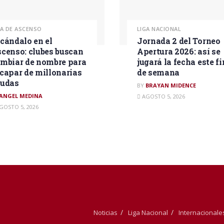
GA DE ASCENSO
LIGA NACIONAL
cándalo en el
Jornada 2 del Torneo
censo: clubes buscan
Apertura 2026: así se
mbiar de nombre para
jugará la fecha este fi
capar de millonarias
de semana
eudas
BY
BRAYAN MIDENCE
ANGEL MEDINA
AGOSTO 5, 2026
GOSTO 5, 2026
Noticias
Liga Nacional
Internacionale