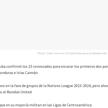
Oficial: Cuba convoca 23 futbolistas para la batalla an
uba confirmó los 23 convocados para encarar los primeros dos par
Honduras e Islas Caimán.
os en la fase de grupos de la Nations League 2023-2024, pero aho
o al Mundial United.
 que en su mayoría militan en las Ligas de Centroamérica.