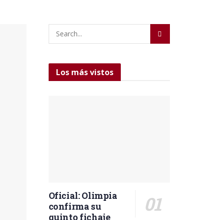
Los más vistos
Oficial: Olimpia
confirma su
quinto fichaje