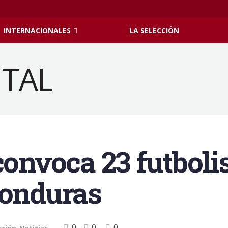
INTERNACIONALES
LA SELECCIÓN
convoca 23 futbolis
Honduras
0
0
0
cción
,
Noticias