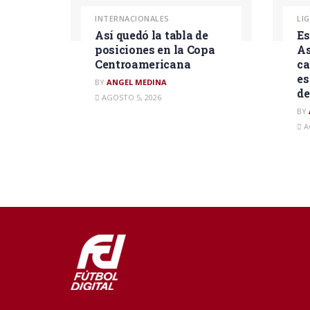
INTERNACIONALES
LI
Así quedó la tabla de
Es
posiciones en la Copa
As
Centroamericana
ca
es
BY
ANGEL MEDINA
d
AGOSTO 5, 2026
BY
A