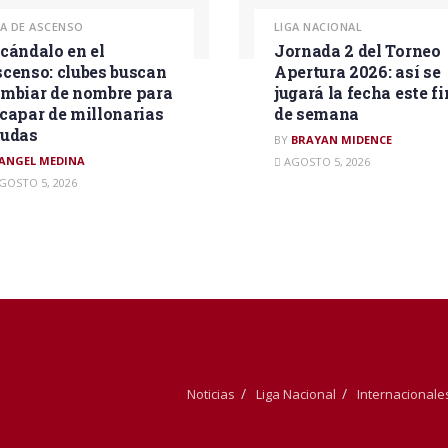
GA DE ASCENSO
LIGA NACIONAL
cándalo en el
Jornada 2 del Torneo
censo: clubes buscan
Apertura 2026: así se
mbiar de nombre para
jugará la fecha este fi
capar de millonarias
de semana
eudas
BY
BRAYAN MIDENCE
ANGEL MEDINA
AGOSTO 5, 2026
GOSTO 5, 2026
Noticias
Liga Nacional
Internacionale