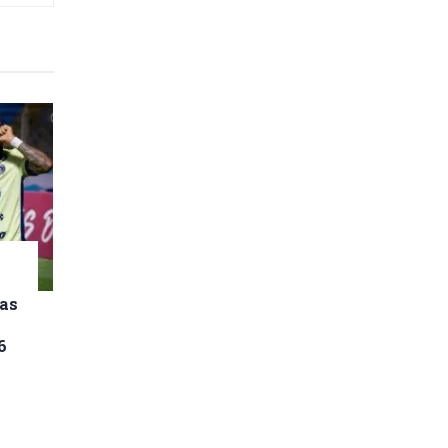
las
6