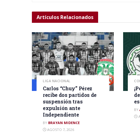
Artículos
Relacionados
LIGA NACIONAL
CO
Carlos “Chuy” Pérez
¡P
recibe dos partidos de
de
suspensión tras
es
expulsión ante
BY
Independiente
A
BY
BRAYAN MIDENCE
AGOSTO 7, 2026