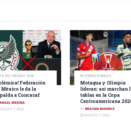
PA DEL MUNDO 2026
INTERNACIONALES
olémica! Federación
Motagua y Olimpia
 México le da la
lideran: así marchan 
palda a Concacaf
tablas en la Copa
Centroamericana 202
ANGEL MEDINA
BY
BRAYAN MIDENCE
GOSTO 7, 2026
AGOSTO 7, 2026