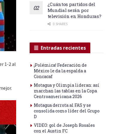
¿Cuántos partidos del
Mundial serán por
televisión en Honduras?
0 SHARES
Entradas recientes
r 1-2 al
¡Polémica! Federación de
México le da la espalda a
Concacaf
Motagua y Olimpia lideran: así
mejor.
marchan las tablas en la Copa
Centroamericana 2026
Motagua derrota al FAS y se
consolida como líder del Grupo
D
VIDEO: gol de Joseph Rosales
con el Austin FC