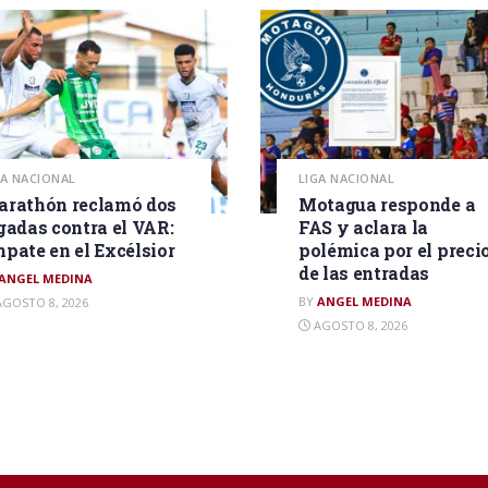
GA NACIONAL
LIGA NACIONAL
rathón reclamó dos
Motagua responde a
gadas contra el VAR:
FAS y aclara la
pate en el Excélsior
polémica por el preci
de las entradas
ANGEL MEDINA
BY
ANGEL MEDINA
GOSTO 8, 2026
AGOSTO 8, 2026