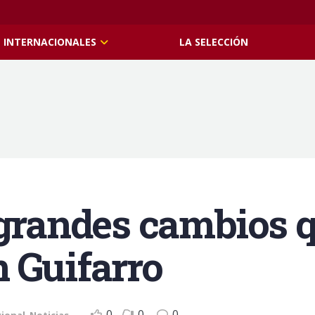
INTERNACIONALES
LA SELECCIÓN
 grandes cambios q
 Guifarro
0
0
0
cional
,
Noticias