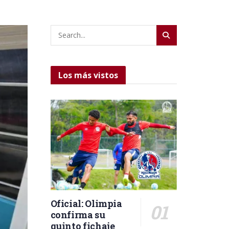
Los más vistos
Oficial: Olimpia
confirma su
quinto fichaje