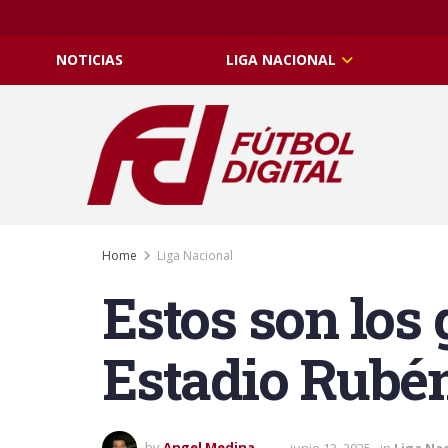
NOTICIAS
LIGA NACIONAL
Home
Liga Nacional
Estos son los
Estadio Rubén
by
Angel Medina
junio 13, 2025
in
Liga Na