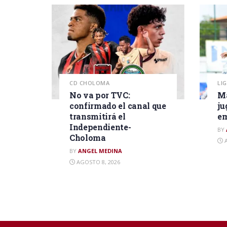
CD CHOLOMA
LI
No va por TVC:
Ma
confirmado el canal que
ju
transmitirá el
em
Independiente-
BY
Choloma
A
BY
ANGEL MEDINA
AGOSTO 8, 2026