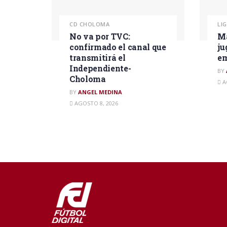
CD CHOLOMA
LI
No va por TVC:
Ma
confirmado el canal que
ju
transmitirá el
em
Independiente-
BY
Choloma
A
BY
ANGEL MEDINA
AGOSTO 8, 2026