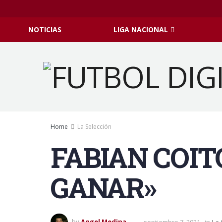
NOTICIAS
LIGA NACIONAL
Home
La Selección
FABIAN COIT
GANAR»
by
Angel Medina
septiembre 7, 2021
in
La 