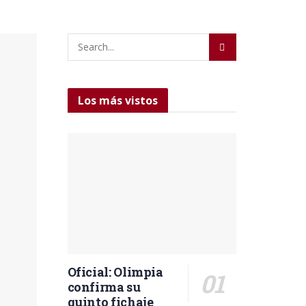
Los más vistos
Oficial: Olimpia
confirma su
quinto fichaje