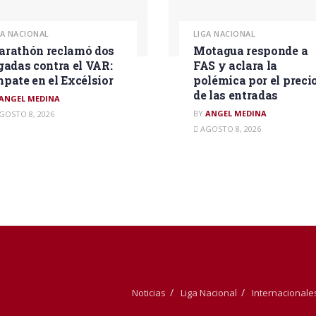
GA NACIONAL
LIGA NACIONAL
rathón reclamó dos
Motagua responde a
gadas contra el VAR:
FAS y aclara la
pate en el Excélsior
polémica por el preci
de las entradas
ANGEL MEDINA
BY
ANGEL MEDINA
GOSTO 8, 2026
AGOSTO 8, 2026
Noticias
Liga Nacional
Internacionale