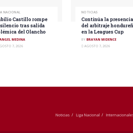
GA NACIONAL
NOTICIAS
bilio Castillo rompe
Continúa la presenci
 silencio tras salida
del arbitraje hondure
lémica del Olancho
en la Leagues Cup
ANGEL MEDINA
BY
BRAYAN MIDENCE
GOSTO 7, 2026
AGOSTO 7, 2026
Noticias
Liga Nacional
Internacionale