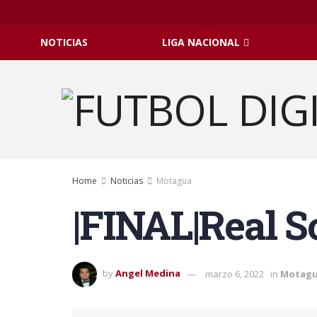
NOTICIAS
LIGA NACIONAL
Home
Noticias
Motagua
|FINAL|Real S
by
Angel Medina
marzo 6, 2022
in
Motag