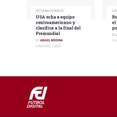
INTERNACIONALES
LI
USA echa a equipo
Ru
centroamericano y
el
clasifica a la final del
po
Premundial
BY
BY
ANGEL MEDINA
A
AGOSTO 7, 2026