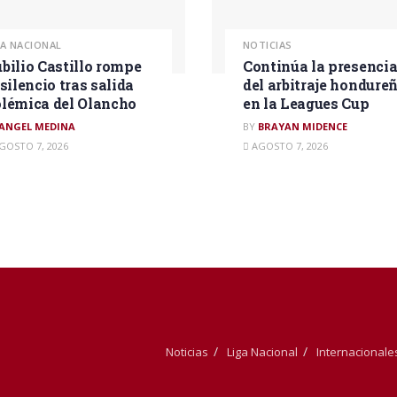
GA NACIONAL
NOTICIAS
bilio Castillo rompe
Continúa la presenci
 silencio tras salida
del arbitraje hondure
lémica del Olancho
en la Leagues Cup
ANGEL MEDINA
BY
BRAYAN MIDENCE
GOSTO 7, 2026
AGOSTO 7, 2026
Noticias
Liga Nacional
Internacionale