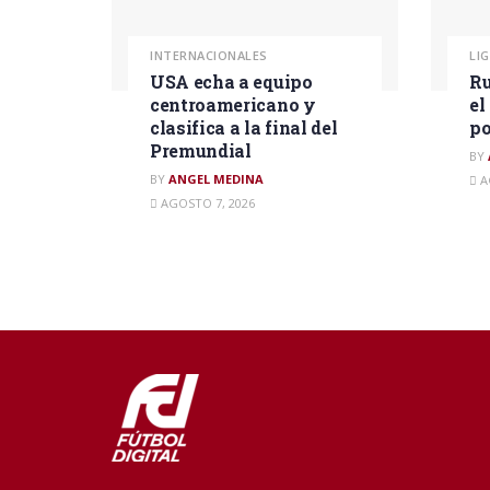
INTERNACIONALES
LI
USA echa a equipo
Ru
centroamericano y
el
clasifica a la final del
po
Premundial
BY
BY
ANGEL MEDINA
A
AGOSTO 7, 2026