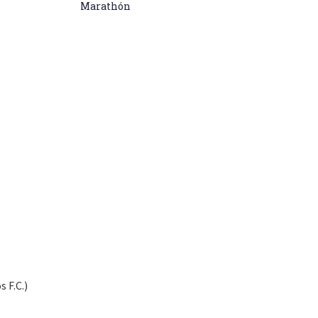
Marathón
 F.C.)