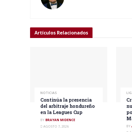
Artículos
Relacionados
NOTICIAS
LI
Continúa la presencia
Cr
del arbitraje hondureño
nu
en la Leagues Cup
po
M
BY
BRAYAN MIDENCE
BY
AGOSTO 7, 2026