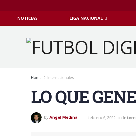
NOTICIAS
LIGA NACIONAL
Home
Internacionales
LO QUE GEN
by
Angel Medina
febrero 6, 2022
in
Intern