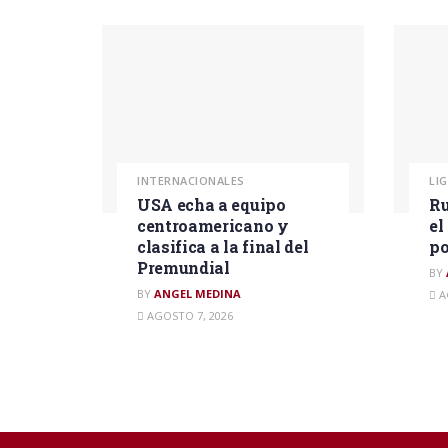
INTERNACIONALES
LI
USA echa a equipo
Ru
centroamericano y
el
clasifica a la final del
po
Premundial
BY
BY
ANGEL MEDINA
A
AGOSTO 7, 2026