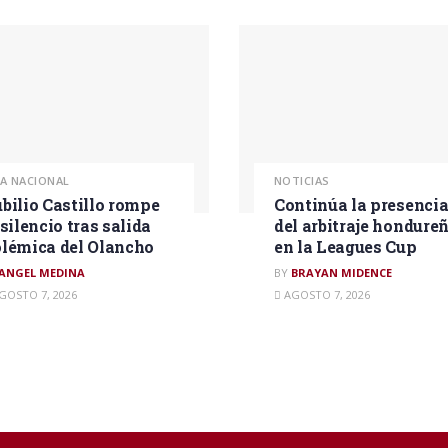
GA NACIONAL
NOTICIAS
bilio Castillo rompe
Continúa la presenci
 silencio tras salida
del arbitraje hondure
lémica del Olancho
en la Leagues Cup
ANGEL MEDINA
BY
BRAYAN MIDENCE
GOSTO 7, 2026
AGOSTO 7, 2026