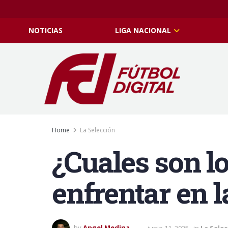
NOTICIAS
LIGA NACIONAL
Home
La Selección
¿Cuales son l
enfrentar en l
by
Angel Medina
junio 11, 2025
in
La Sele