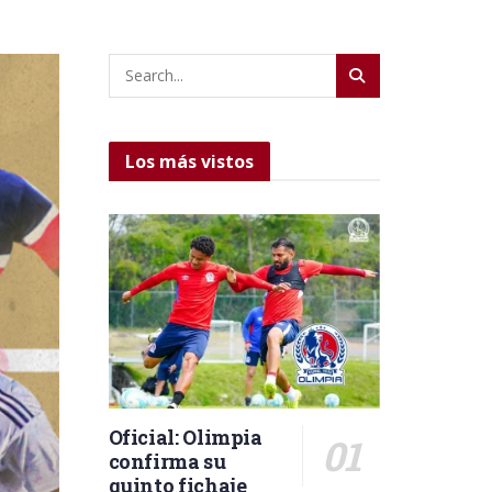
Los más vistos
Oficial: Olimpia
confirma su
quinto fichaje