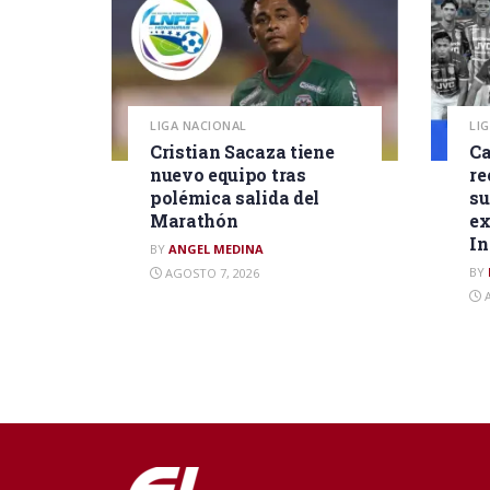
LIGA NACIONAL
LI
Cristian Sacaza tiene
Ca
nuevo equipo tras
re
polémica salida del
su
Marathón
ex
In
BY
ANGEL MEDINA
BY
AGOSTO 7, 2026
A