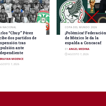
GA NACIONAL
COPA DEL MUNDO 2026
rlos “Chuy” Pérez
¡Polémica! Federació
cibe dos partidos de
de México le da la
spensión tras
espalda a Concacaf
pulsión ante
BY
ANGEL MEDINA
dependiente
AGOSTO 7, 2026
BRAYAN MIDENCE
GOSTO 7, 2026