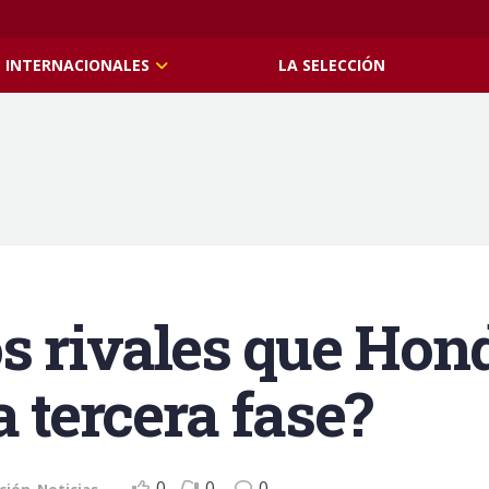
INTERNACIONALES
LA SELECCIÓN
os rivales que Hon
a tercera fase?
0
0
0
cción
,
Noticias