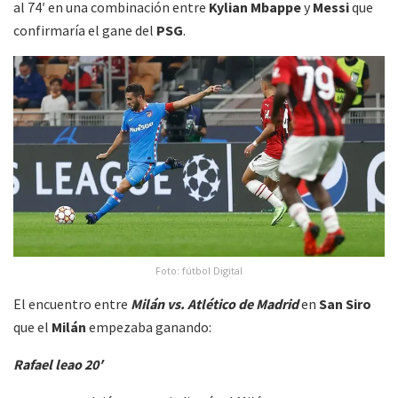
al 74′ en una combinación entre
Kylian Mbappe
y
Messi
que
confirmaría el gane del
PSG
.
Foto: fútbol Digital
El encuentro entre
Milán vs. Atlético de Madrid
en
San Siro
que el
Milán
empezaba ganando:
Rafael leao 20′