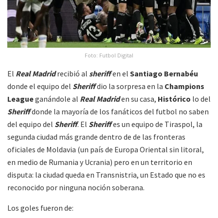
Foto: Futbol Digital
El
Real Madrid
recibió al
sheriff
en el
Santiago Bernabéu
donde el equipo del
Sheriff
dio la sorpresa en la
Champions
League
ganándole al
Real Madrid
en su casa,
Histórico
lo del
Sheriff
donde la mayoría de los fanáticos del futbol no saben
del equipo del
Sheriff
. El
Sheriff
es un equipo de Tiraspol, la
segunda ciudad más grande dentro de de las fronteras
oficiales de Moldavia (un país de Europa Oriental sin litoral,
en medio de Rumania y Ucrania) pero en un territorio en
disputa: la ciudad queda en Transnistria, un Estado que no es
reconocido por ninguna noción soberana.
Los goles fueron de: