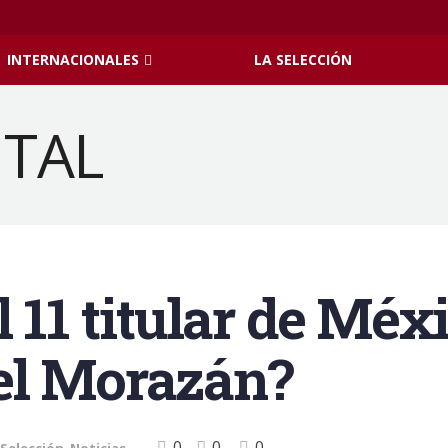
INTERNACIONALES
LA SELECCIÓN
 11 titular de Méx
el Morazán?
0
0
0
 Selección
,
Noticias