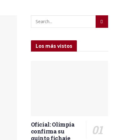
Los más vistos
Oficial: Olimpia
confirma su
quinto fichaje