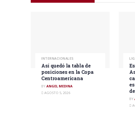
INTERNACIONALES
LI
Así quedó la tabla de
Es
posiciones en la Copa
As
Centroamericana
ca
es
BY
ANGEL MEDINA
d
AGOSTO 5, 2026
BY
A