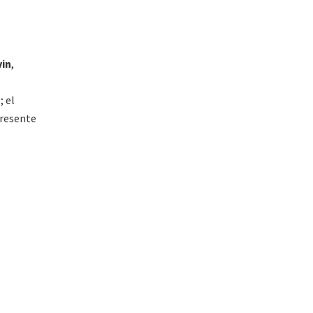
vin
,
; el
presente