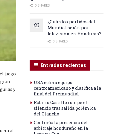
0 SHARES
¿Cuántos partidos del
Mundial serán por
televisión en Honduras?
0 SHARES
Entradas recientes
 el juego
 gran
USA echa a equipo
centroamericano y clasifica a la
guilas y
final del Premundial
Rubilio Castillo rompe el
silencio tras salida polémica
del Olancho
Continúa la presencia del
arbitraje hondureño en la
uera al
Leagues Cup