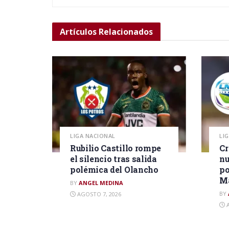
Artículos
Relacionados
LIGA NACIONAL
LI
Rubilio Castillo rompe
Cr
el silencio tras salida
nu
polémica del Olancho
po
M
BY
ANGEL MEDINA
BY
AGOSTO 7, 2026
A