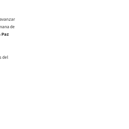
 avanzar
emana de
a Paz
s del