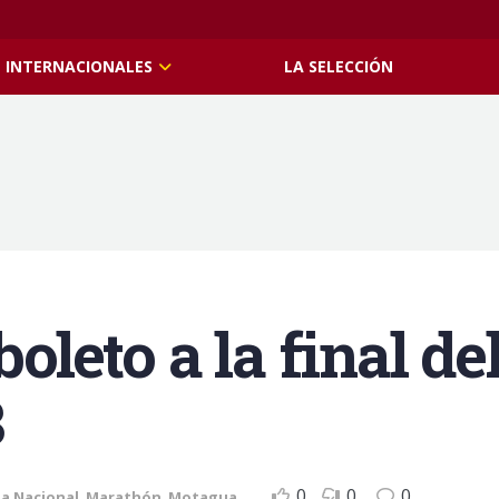
INTERNACIONALES
LA SELECCIÓN
boleto a la final d
3
0
0
0
ga Nacional
,
Marathón
,
Motagua