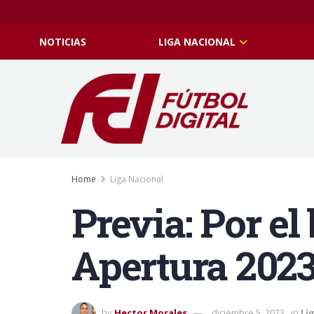
NOTICIAS
LIGA NACIONAL
Home
Liga Nacional
Previa: Por el 
Apertura 202
by
Hector Morales
diciembre 5, 2023
in
Li