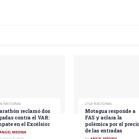
GA NACIONAL
LIGA NACIONAL
rathón reclamó dos
Motagua responde a
gadas contra el VAR:
FAS y aclara la
pate en el Excélsior
polémica por el preci
de las entradas
ANGEL MEDINA
BY
ANGEL MEDINA
GOSTO 8, 2026