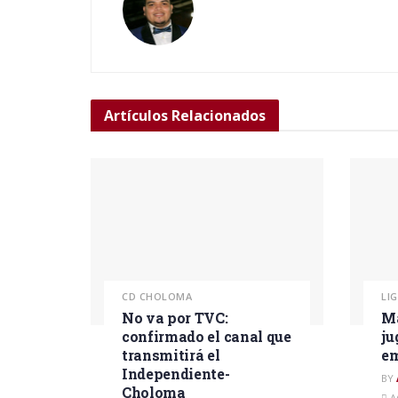
Artículos
Relacionados
CD CHOLOMA
LI
No va por TVC:
Ma
confirmado el canal que
ju
transmitirá el
em
Independiente-
BY
Choloma
A