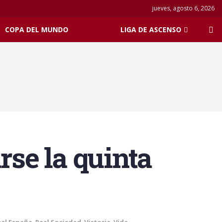
jueves, agosto 6, 2026
COPA DEL MUNDO
LIGA DE ASCENSO
rse la quinta
eal España
,
Real Sociedad
,
Victoria
,
Vida