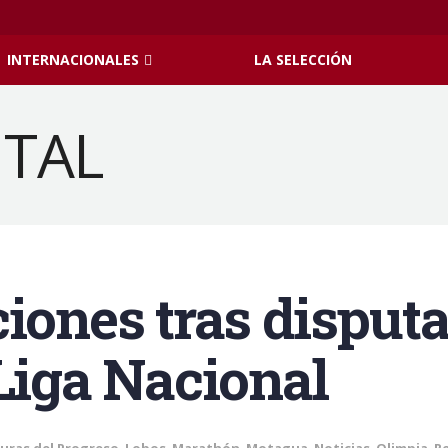
INTERNACIONALES
LA SELECCIÓN
iones tras disputa
 Liga Nacional
uras del Progreso
,
Lobos
,
Marathón
,
Motagua
,
Noticias
,
Olimpia
,
R