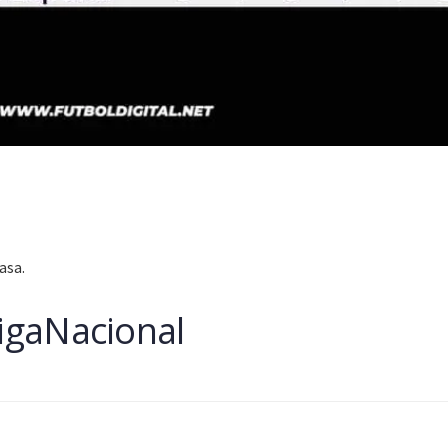
asa.
LigaNacional