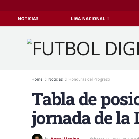
NOTICIAS
LIGA NACIONAL
Home
Noticias
Honduras del Progreso
Tabla de posic
jornada de la
by
Angel Medina
febrero 16, 2022
in
Hond