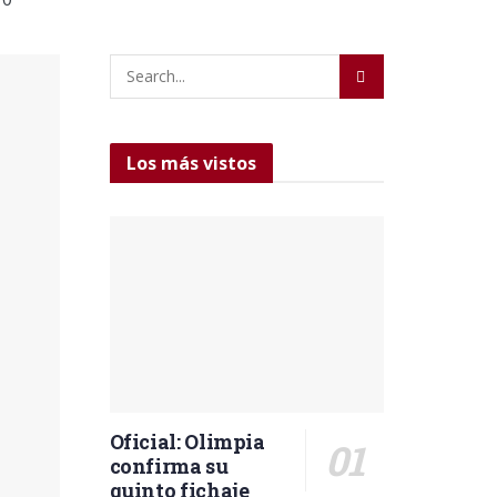
Los más vistos
Oficial: Olimpia
confirma su
quinto fichaje