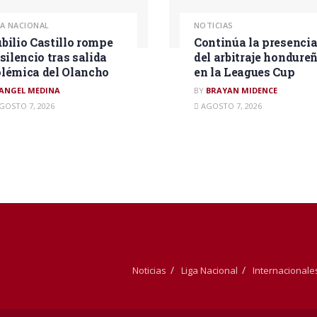
GA NACIONAL
NOTICIAS
bilio Castillo rompe
Continúa la presenci
 silencio tras salida
del arbitraje hondure
lémica del Olancho
en la Leagues Cup
ANGEL MEDINA
BY
BRAYAN MIDENCE
GOSTO 7, 2026
AGOSTO 7, 2026
Noticias
Liga Nacional
Internacionale