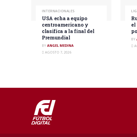
INTERNACIONALES
LI
USA echa a equipo
Ru
centroamericano y
el
clasifica a la final del
po
Premundial
BY
BY
ANGEL MEDINA
A
AGOSTO 7, 2026