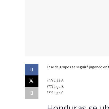
Fase de grupos se seguirá jugando en f
????️Liga A
????️Liga B
????️Liga C
Honduras se ub