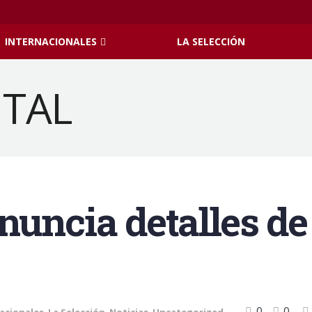
INTERNACIONALES
LA SELECCIÓN
nuncia detalles de
0
0
acionales
,
La Selección
,
Noticias
,
Uncategorized