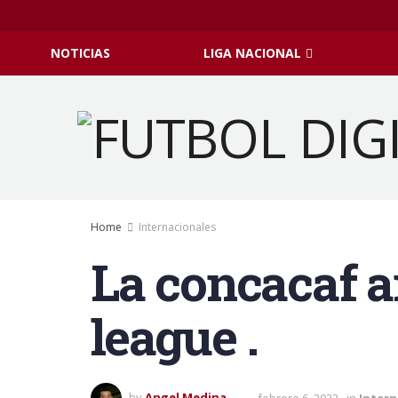
NOTICIAS
LIGA NACIONAL
Home
Internacionales
La concacaf a
league .
by
Angel Medina
febrero 6, 2022
in
Intern